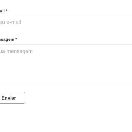
il *
sagem *
Enviar