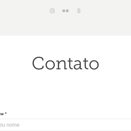
Contato
e *